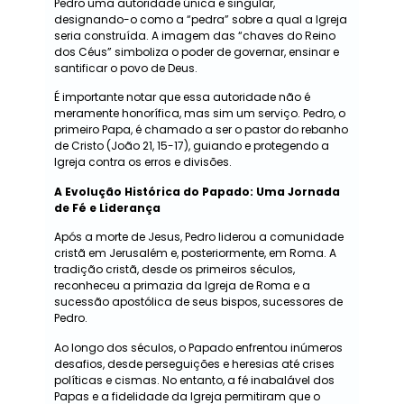
Pedro uma autoridade única e singular,
designando-o como a “pedra” sobre a qual a Igreja
seria construída. A imagem das “chaves do Reino
dos Céus” simboliza o poder de governar, ensinar e
santificar o povo de Deus.
É importante notar que essa autoridade não é
meramente honorífica, mas sim um serviço. Pedro, o
primeiro Papa, é chamado a ser o pastor do rebanho
de Cristo (João 21, 15-17), guiando e protegendo a
Igreja contra os erros e divisões.
A Evolução Histórica do Papado: Uma Jornada
de Fé e Liderança
Após a morte de Jesus, Pedro liderou a comunidade
cristã em Jerusalém e, posteriormente, em Roma. A
tradição cristã, desde os primeiros séculos,
reconheceu a primazia da Igreja de Roma e a
sucessão apostólica de seus bispos, sucessores de
Pedro.
Ao longo dos séculos, o Papado enfrentou inúmeros
desafios, desde perseguições e heresias até crises
políticas e cismas. No entanto, a fé inabalável dos
Papas e a fidelidade da Igreja permitiram que o