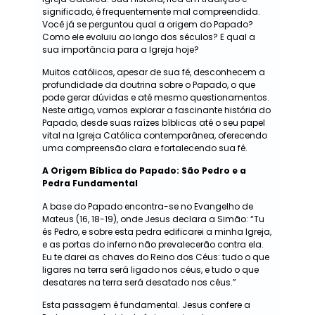
significado, é frequentemente mal compreendida.
Você já se perguntou qual a origem do Papado?
Como ele evoluiu ao longo dos séculos? E qual a
sua importância para a Igreja hoje?
Muitos católicos, apesar de sua fé, desconhecem a
profundidade da doutrina sobre o Papado, o que
pode gerar dúvidas e até mesmo questionamentos.
Neste artigo, vamos explorar a fascinante história do
Papado, desde suas raízes bíblicas até o seu papel
vital na Igreja Católica contemporânea, oferecendo
uma compreensão clara e fortalecendo sua fé.
A Origem Bíblica do Papado: São Pedro e a
Pedra Fundamental
A base do Papado encontra-se no Evangelho de
Mateus (16, 18-19), onde Jesus declara a Simão: “Tu
és Pedro, e sobre esta pedra edificarei a minha Igreja,
e as portas do inferno não prevalecerão contra ela.
Eu te darei as chaves do Reino dos Céus: tudo o que
ligares na terra será ligado nos céus, e tudo o que
desatares na terra será desatado nos céus.”
Esta passagem é fundamental. Jesus confere a