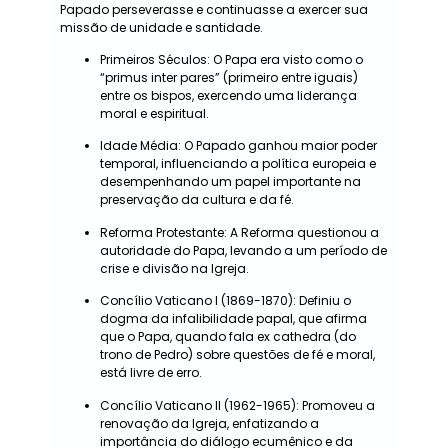
Papado perseverasse e continuasse a exercer sua
missão de unidade e santidade.
Primeiros Séculos: O Papa era visto como o
“primus inter pares” (primeiro entre iguais)
entre os bispos, exercendo uma liderança
moral e espiritual.
Idade Média: O Papado ganhou maior poder
temporal, influenciando a política europeia e
desempenhando um papel importante na
preservação da cultura e da fé.
Reforma Protestante: A Reforma questionou a
autoridade do Papa, levando a um período de
crise e divisão na Igreja.
Concílio Vaticano I (1869-1870): Definiu o
dogma da infalibilidade papal, que afirma
que o Papa, quando fala ex cathedra (do
trono de Pedro) sobre questões de fé e moral,
está livre de erro.
Concílio Vaticano II (1962-1965): Promoveu a
renovação da Igreja, enfatizando a
importância do diálogo ecumênico e da