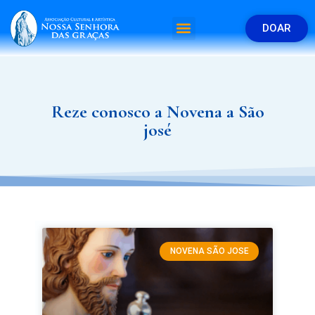
DOAR
Reze conosco a Novena a São
josé
NOVENA SÃO JOSE