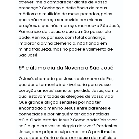
atrever-me a comparecer diante de Vossa
presença? Conheço a deficiência de meus
méritos e a multidão de meus pecados, pelos
quais não mereço ser ouvido em minhas
orações; o que não mereço, merece-o São José,
Pai nutrício de Jesus; o que eu não posso, ele
pode. Venho, por isso, com total confiança,
implorar a divina clemência, não fiando em
minha fraqueza, mas no poder e valimento de
São José.
9º e último dia da Novena a São José
Ó José, chamado por Jesus pelo nome de Pai,
que dor e tormento indizível seria para vosso
coração amorosíssimo ter perdido Jesus, com o
qual estavam todas as afeições de vossa vida!
Que grande aflição sentistes por não ter
encontrado o menino Jesus entre parentes e
conhecidos e por ninguém ter dado notícias
d’Ele. Onde estaria Jesus? Como poderíeis viver
se Ele que era vossa alegria de viver? Perdestes
Jesus, sem própria culpa, mas eu O perdi muitas
vezes por própria culpa, por causa de malícia e