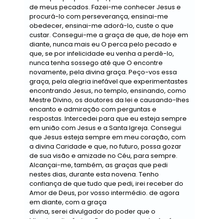
de meus pecados. Fazei-me conhecer Jesus e
procurá-lo com perseverança, ensinai-me
obedecer, ensinai-me adorá-lo, custe o que
custar. Consegui-me a graça de que, de hoje em
diante, nunca mais eu O perca pelo pecado e
que, se por infelicidade eu venha a perdê-lo,
nunca tenha sossego até que O encontre
novamente, pela divina graça. Peço-vos essa
graça, pela alegria inefável que experimentastes
encontrando Jesus, no templo, ensinando, como
Mestre Divino, os doutores da lei e causando-lhes
encanto e admiração com perguntas e
respostas. Intercedei para que eu esteja sempre
em união com Jesus e a Santa Igreja. Consegui
que Jesus esteja sempre em meu coração, com
a divina Caridade e que, no futuro, possa gozar
de sua visão e amizade no Céu, para sempre.
Alcançai-me, também, as graças que pedi
nestes dias, durante esta novena. Tenho
confiança de que tudo que pedi, irei receber do
Amor de Deus, por vosso intermédio. de agora
em diante, com a graça
divina, serei divulgador do poder que o