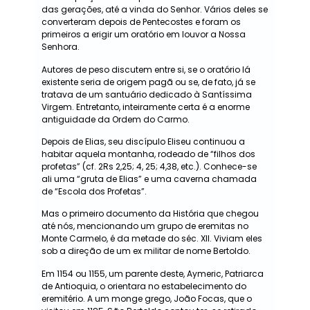
das gerações, até a vinda do Senhor. Vários deles se
converteram depois de Pentecostes e foram os
primeiros a erigir um oratório em louvor a Nossa
Senhora.
Autores de peso discutem entre si, se o oratório lá
existente seria de origem pagã ou se, de fato, já se
tratava de um santuário dedicado à Santíssima
Virgem. Entretanto, inteiramente certa é a enorme
antiguidade da Ordem do Carmo.
Depois de Elias, seu discípulo Eliseu continuou a
habitar aquela montanha, rodeado de “filhos dos
profetas” (cf. 2Rs 2,25; 4, 25; 4,38, etc.). Conhece-se
ali uma “gruta de Elias” e uma caverna chamada
de “Escola dos Profetas”.
Mas o primeiro documento da História que chegou
até nós, mencionando um grupo de eremitas no
Monte Carmelo, é da metade do séc. XII. Viviam eles
sob a direção de um ex militar de nome Bertoldo.
Em 1154 ou 1155, um parente deste, Aymeric, Patriarca
de Antioquia, o orientara no estabelecimento do
eremitério. A um monge grego, João Focas, que o