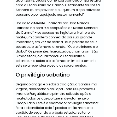
agonizante. Depois comentou comovido: “Ela estava
com o Escapulário do Carmo. Certamente foi Nossa
Senhora quem providenciou que um bispo estivesse
passando por aqui, justo neste momento!”
Um caso diferente – narrado por Dom Marcos
Barbosa na obra “O Escapulário de Nossa Senhora
do Carmo” – se passou na Inglaterra. Na hora da
morte, um cavaleiro conhecido por sua grande
impiedade, em vez de pedir a Deus perdão de seus
pecados, blasfemava dizendo: “Quero o inferno e o
diabo!” Os presentes, horrorizados, chamaram São
Simão Stock, o qual tomou o Escapulário e
estendeu- o sobre o blasfemador. Imediatamente
este se arrependeu e pediu os sacramentos.
O privilégio sabatino
Segundo antiga e piedosa tradição, a Santíssima
Virgem, aparecendo ao Papa João XXII, prometeu
livrar do Purgatório, no primeiro sábado após a
morte, todos os que portarem devotamente o
Escapulário. Este é o chamado “privilégio sabatino”.
Para se beneficiar dele é preciso então manter a
castidade segundo o próprio estado, recitar o