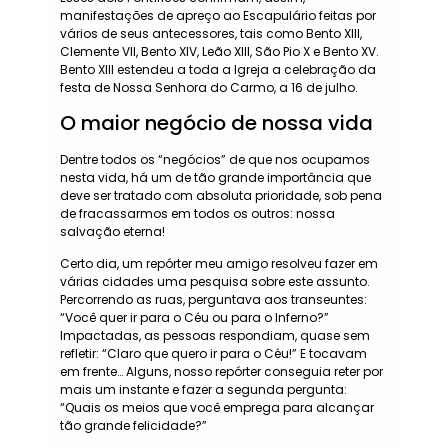
manifestações de apreço ao Escapulário feitas por
vários de seus antecessores, tais como Bento XIII,
Clemente VII, Bento XIV, Leão XIII, São Pio X e Bento XV.
Bento XIII estendeu a toda a Igreja a celebração da
festa de Nossa Senhora do Carmo, a 16 de julho.
O maior negócio de nossa vida
Dentre todos os “negócios” de que nos ocupamos
nesta vida, há um de tão grande importância que
deve ser tratado com absoluta prioridade, sob pena
de fracassarmos em todos os outros: nossa
salvação eterna!
Certo dia, um repórter meu amigo resolveu fazer em
várias cidades uma pesquisa sobre este assunto.
Percorrendo as ruas, perguntava aos transeuntes:
“Você quer ir para o Céu ou para o Inferno?”
Impactadas, as pessoas respondiam, quase sem
refletir: “Claro que quero ir para o Céu!” E tocavam
em frente… Alguns, nosso repórter conseguia reter por
mais um instante e fazer a segunda pergunta:
“Quais os meios que você emprega para alcançar
tão grande felicidade?”