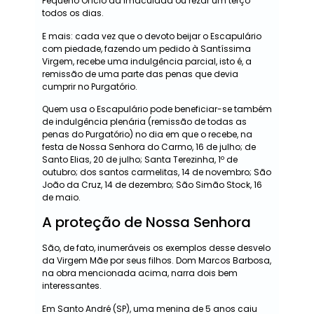
Pequeno Ofício da Imaculada ou rezar um terço
todos os dias.
E mais: cada vez que o devoto beijar o Escapulário
com piedade, fazendo um pedido à Santíssima
Virgem, recebe uma indulgência parcial, isto é, a
remissão de uma parte das penas que devia
cumprir no Purgatório.
Quem usa o Escapulário pode beneficiar-se também
de indulgência plenária (remissão de todas as
penas do Purgatório) no dia em que o recebe, na
festa de Nossa Senhora do Carmo, 16 de julho; de
Santo Elias, 20 de julho; Santa Terezinha, 1º de
outubro; dos santos carmelitas, 14 de novembro; São
João da Cruz, 14 de dezembro; São Simão Stock, 16
de maio.
A proteção de Nossa Senhora
São, de fato, inumeráveis os exemplos desse desvelo
da Virgem Mãe por seus filhos. Dom Marcos Barbosa,
na obra mencionada acima, narra dois bem
interessantes.
Em Santo André (SP), uma menina de 5 anos caiu