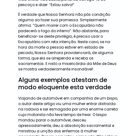
pescoço e dizer: “Estou salvo!”
É verdade que Nossa Senhora não pôs condição
alguma ao fazer sua promessa. Simplesmente
afirma: “Quem morrer com o Escapulário não
padecerá o fogo do inferno”. Não obstante, para
beneficiar-se deste privilégio, é preciso usar o
Escapulário com reta intenção. Neste caso, se na
hora da morte a pessoa estiver em estado de
pecado, Nossa Senhora providenciará, de alguma
forma, que ela se arrependa e receba os
sacramentos. E nisto a misericórdia da Mãe de Deus
se mostra verdadeiramente insondável!
Alguns exemplos atestam de
modo eloquente esta verdade
Viajando de automóvel em companhia de um bispo,
o autor deste artigo viu uma mulher entrar distraída
na rodovia e ser esmagada por uma enorme carreta
cujo motorista não teve tempo de frear. O bispo
mandou parar o automóvel, desceu
apressadamente, deu a absolvição sacramental e
ministrou a unção dos enfermos à mulher