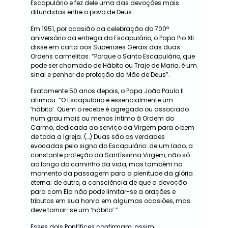
Escapulário e fez dele uma das devoções mais
difundidas entre o povo de Deus.
Em 1951, por ocasião da celebração do 700º
aniversário da entrega do Escapulário, o Papa Pio XII
disse em carta aos Superiores Gerais das duas
Ordens carmelitas: “Porque o Santo Escapulário, que
pode ser chamado de Hábito ou Traje de Maria, é um
sinal e penhor de proteção da Mãe de Deus”.
Exatamente 50 anos depois, o Papa João Paulo II
afirmou: “O Escapulário é essencialmente um
‘hábito’. Quem o recebe é agregado ou associado
num grau mais ou menos íntimo à Ordem do
Carmo, dedicada ao serviço da Virgem para o bem
de toda a Igreja. (…) Duas são as verdades
evocadas pelo signo do Escapulário: de um lado, a
constante proteção da Santíssima Virgem, não só
ao longo do caminho da vida, mas também no
momento da passagem para a plenitude da glória
eterna; de outro, a consciência de que a devoção
para com Ela não pode limitar-se a orações e
tributos em sua honra em algumas ocasiões, mas
deve tornar-se um ‘hábito’.”
Esses dois Pontífices confirmam, assim,