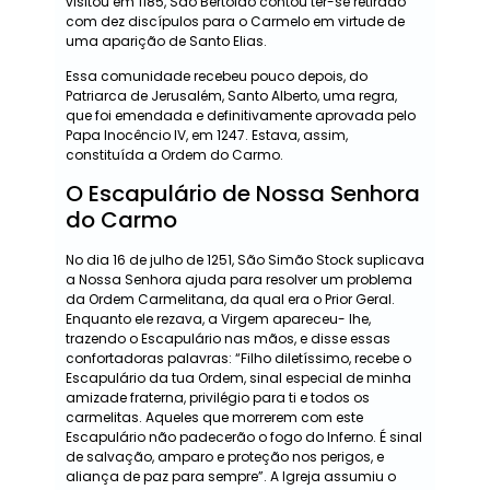
visitou em 1185, São Bertoldo contou ter-se retirado
com dez discípulos para o Carmelo em virtude de
uma aparição de Santo Elias.
Essa comunidade recebeu pouco depois, do
Patriarca de Jerusalém, Santo Alberto, uma regra,
que foi emendada e definitivamente aprovada pelo
Papa Inocêncio IV, em 1247. Estava, assim,
constituída a Ordem do Carmo.
O Escapulário de Nossa Senhora
do Carmo
No dia 16 de julho de 1251, São Simão Stock suplicava
a Nossa Senhora ajuda para resolver um problema
da Ordem Carmelitana, da qual era o Prior Geral.
Enquanto ele rezava, a Virgem apareceu- lhe,
trazendo o Escapulário nas mãos, e disse essas
confortadoras palavras: “Filho diletíssimo, recebe o
Escapulário da tua Ordem, sinal especial de minha
amizade fraterna, privilégio para ti e todos os
carmelitas. Aqueles que morrerem com este
Escapulário não padecerão o fogo do Inferno. É sinal
de salvação, amparo e proteção nos perigos, e
aliança de paz para sempre”. A Igreja assumiu o