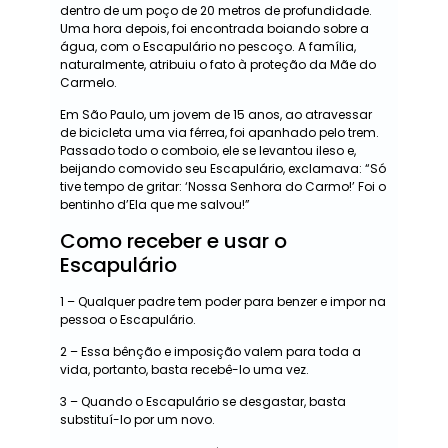
dentro de um poço de 20 metros de profundidade.
Uma hora depois, foi encontrada boiando sobre a
água, com o Escapulário no pescoço. A família,
naturalmente, atribuiu o fato à proteção da Mãe do
Carmelo.
Em São Paulo, um jovem de 15 anos, ao atravessar
de bicicleta uma via férrea, foi apanhado pelo trem.
Passado todo o comboio, ele se levantou ileso e,
beijando comovido seu Escapulário, exclamava: “Só
tive tempo de gritar: ‘Nossa Senhora do Carmo!’ Foi o
bentinho d’Ela que me salvou!”
Como receber e usar o
Escapulário
1 – Qualquer padre tem poder para benzer e impor na
pessoa o Escapulário.
2 – Essa bênção e imposição valem para toda a
vida, portanto, basta recebê-lo uma vez.
3 – Quando o Escapulário se desgastar, basta
substituí-lo por um novo.