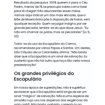
Resultado da pesquisa: 100% querem ir para o Céu.
Porém, menos de 1% se preocupa sobre como fazer
para lá chegar! São abundantes esses meios.
Vamos aqui indicar um dos mais eficazes, que a
Mãe de Misericórdia põe à disposição de todos, sem
qualquer exceção. Quem se julgar indigno, por ser
grande pecador, lembre-se do que disse Jesus: “Eu
não vim chamar os justos, mas os pecadores” (Lc 5,
32).
Trata-se do uso do Escapulário do Carmo,
recomendado por vários Papas e Santos. Um destes,
São Cláudio de La Colombière, afirma: “Não basta
dizer que o Escapulário é um sinal de salvação. Eu
sustento que não há outro que faça tão certa nossa
predestinação”.
Os grandes privilégios do
Escapulário
Em nossa época de superstições, não é supérfluo
esclarecer que o Escapulário está longe de ser um
sinal “mágico” de salvação. Não é uma espécie de
amuleto cujo uso nos dispensa das exigências da
vida cristã. Não basta, portanto, carregá-lo ao