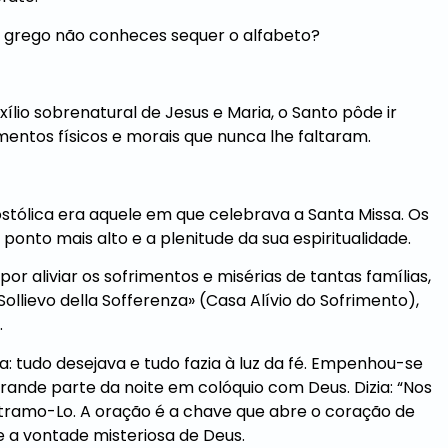
o grego não conheces sequer o alfabeto?
lio sobrenatural de Jesus e Maria, o Santo pôde ir
entos físicos e morais que nunca lhe faltaram.
stólica era aquele em que celebrava a Santa Missa. Os
 ponto mais alto e a plenitude da sua espiritualidade.
or aliviar os sofrimentos e misérias de tantas famílias,
llievo della Sofferenza» (Casa Alívio do Sofrimento),
.
da: tudo desejava e tudo fazia à luz da fé. Empenhou-se
rande parte da noite em colóquio com Deus. Dizia: “Nos
ntramo-Lo. A oração é a chave que abre o coração de
e a vontade misteriosa de Deus.