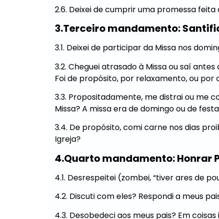
2.6. Deixei de cumprir uma promessa feita
3.Terceiro mandamento: Santifi
3.1. Deixei de participar da Missa nos domi
3.2. Cheguei atrasado à Missa ou saí antes
Foi de propósito, por relaxamento, ou por
3.3. Propositadamente, me distrai ou me c
Missa? A missa era de domingo ou de fest
3.4. De propósito, comi carne nos dias proi
Igreja?
4.Quarto mandamento: Honrar P
4.1. Desrespeitei (zombei, “tiver ares de p
4.2. Discuti com eles? Respondi a meus pa
4.3. Desobedeci aos meus pais? Em coisa