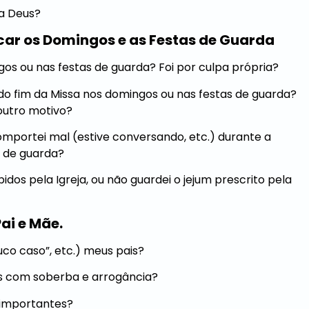
 a Deus?
car os Domingos e as Festas de Guarda
ngos ou nas festas de guarda? Foi por culpa própria?
 do fim da Missa nos domingos ou nas festas de guarda?
 outro motivo?
omportei mal (estive conversando, etc.) durante a
a de guarda?
bidos pela Igreja, ou não guardei o jejum prescrito pela
ai e Mãe.
ouco caso”, etc.) meus pais?
is com soberba e arrogância?
s importantes?