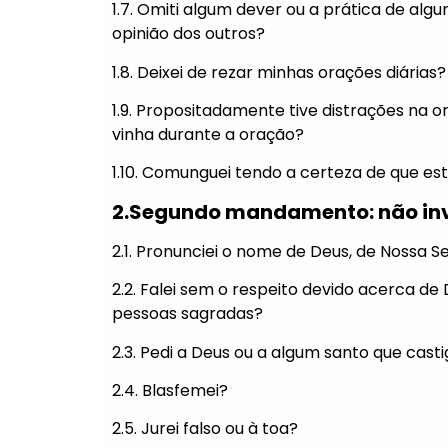
1.7. Omiti algum dever ou a prática de algu
opinião dos outros?
1.8. Deixei de rezar minhas orações diár
1.9. Propositadamente tive distrações na o
vinha durante a oração?
1.10. Comunguei tendo a certeza de que e
2.Segundo mandamento: não inv
2.1. Pronunciei o nome de Deus, de Nossa 
2.2. Falei sem o respeito devido acerca de
pessoas sagradas?
2.3. Pedi a Deus ou a algum santo que cas
2.4. Blasfemei?
2.5. Jurei falso ou à toa?