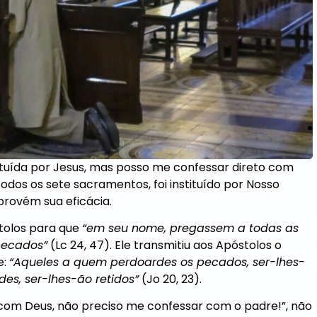
ações
tituída por Jesus, mas posso me confessar direto com
dos os sete sacramentos, foi instituído por Nosso
 provém sua eficácia.
stolos para que
“em seu nome, pregassem a todas as
pecados”
(Lc 24, 47). Ele transmitiu aos Apóstolos o
e:
“Aqueles a quem perdoardes os pecados, ser-lhes-
es, ser-lhes-ão retidos”
(Jo 20, 23).
 com Deus, não preciso me confessar com o padre!”, não