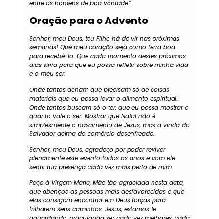
entre os homens de boa vontade”.
Oração para o Advento
Senhor, meu Deus, teu Filho há de vir nas próximas
semanas! Que meu coração seja como terra boa
para recebê-lo. Que cada momento destes próximos
dias sirva para que eu possa refletir sobre minha vida
e o meu ser.
Onde tantos acham que precisam só de coisas
materiais que eu possa levar o alimento espiritual.
Onde tantos buscam só o ter, que eu possa mostrar o
quanto vale o ser. Mostrar que Natal não é
simplesmente o nascimento de Jesus, mas a vinda do
Salvador acima do comércio desenfreado.
Senhor, meu Deus, agradeço por poder reviver
plenamente este evento todos os anos e com ele
sentir tua presença cada vez mais perto de mim.
Peço à Virgem Maria, Mãe tão agraciada nesta data,
que abençoe as pessoas mais desfavorecidas e que
elas consigam encontrar em Deus forças para
trilharem seus caminhos. Jesus, estamos te
aguardando, procurando ser cada vez melhores, cada