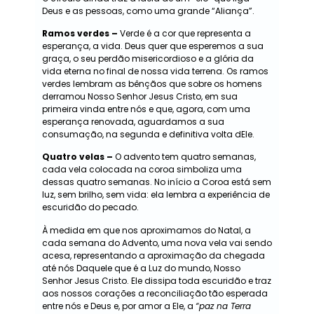
Deus e as pessoas, como uma grande “Aliança”.
Ramos verdes –
Verde é a cor que representa a
esperança, a vida. Deus quer que esperemos a sua
graça, o seu perdão misericordioso e a glória da
vida eterna no final de nossa vida terrena. Os ramos
verdes lembram as bênçãos que sobre os homens
derramou Nosso Senhor Jesus Cristo, em sua
primeira vinda entre nós e que, agora, com uma
esperança renovada, aguardamos a sua
consumação, na segunda e definitiva volta dEle.
Quatro velas –
O advento tem quatro semanas,
cada vela colocada na coroa simboliza uma
dessas quatro semanas. No início a Coroa está sem
luz, sem brilho, sem vida: ela lembra a experiência de
escuridão do pecado.
À medida em que nos aproximamos do Natal, a
cada semana do Advento, uma nova vela vai sendo
acesa, representando a aproximação da chegada
até nós Daquele que é a Luz do mundo, Nosso
Senhor Jesus Cristo. Ele dissipa toda escuridão e traz
aos nossos corações a reconciliação tão esperada
entre nós e Deus e, por amor a Ele, a
“paz na Terra