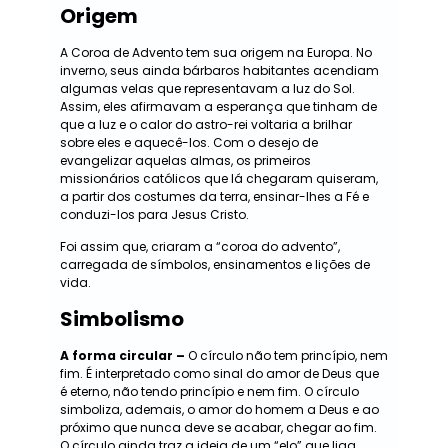
Origem
A Coroa de Advento tem sua origem na Europa. No
inverno, seus ainda bárbaros habitantes acendiam
algumas velas que representavam a luz do Sol.
Assim, eles afirmavam a esperança que tinham de
que a luz e o calor do astro-rei voltaria a brilhar
sobre eles e aquecê-los. Com o desejo de
evangelizar aquelas almas, os primeiros
missionários católicos que lá chegaram quiseram,
a partir dos costumes da terra, ensinar-lhes a Fé e
conduzi-los para Jesus Cristo.
Foi assim que, criaram a “coroa do advento”,
carregada de símbolos, ensinamentos e lições de
vida.
Simbolismo
A forma circular –
O círculo não tem princípio, nem
fim. É interpretado como sinal do amor de Deus que
é eterno, não tendo princípio e nem fim. O círculo
simboliza, ademais, o amor do homem a Deus e ao
próximo que nunca deve se acabar, chegar ao fim.
O círculo ainda traz a ideia de um “elo” que liga