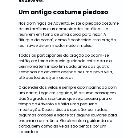
do Advento.
Um antigo costume piedoso
Nos domingos de Advento, existe o piedoso costume
de as famílias e as comunidades católicas se
reunirem em torno de uma coroa para rezar. A
“liturgia da coroa”, como é conhecida esta oração,
realiza-se de um modo muito simples.
Todos os participantes da oração colocam-se
então, em torno daquela guirlanda enfeitada e a
cerimônia tem início, Em cada uma das quatro
semanas do advento acende-se uma nova vela,
até que todas sejam acesas.
O acender das velas é sempre acompanhado com
um canto. Logo em seguida, lê-se uma passagem
das Sagradas Escrituras que seja própria para o
tempo do Advento e é feita uma pequena
meditação. Depois disso é que são realizadas
algumas orações e são feitos alguns louvores para
encerrar a cerimônia. Geralmente a guirlanda da
coroa, bem como as velas são bentas por um
sacerdote.