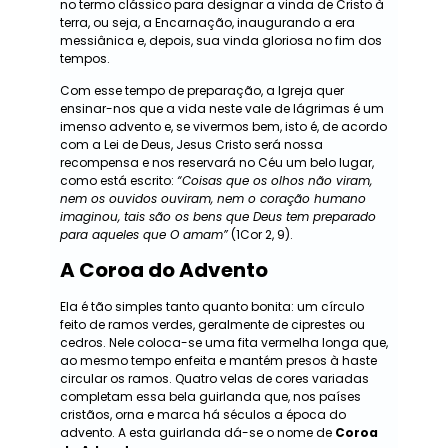
no termo clássico para designar a vinda de Cristo à
terra, ou seja, a Encarnação, inaugurando a era
messiânica e, depois, sua vinda gloriosa no fim dos
tempos.
Com esse tempo de preparação, a Igreja quer
ensinar-nos que a vida neste vale de lágrimas é um
imenso advento e, se vivermos bem, isto é, de acordo
com a Lei de Deus, Jesus Cristo será nossa
recompensa e nos reservará no Céu um belo lugar,
como está escrito:
“Coisas que os olhos não viram,
nem os ouvidos ouviram, nem o coração humano
imaginou, tais são os bens que Deus tem preparado
para aqueles que O amam”
(1Cor 2, 9).
A Coroa do Advento
Ela é tão simples tanto quanto bonita: um círculo
feito de ramos verdes, geralmente de ciprestes ou
cedros. Nele coloca-se uma fita vermelha longa que,
ao mesmo tempo enfeita e mantém presos à haste
circular os ramos. Quatro velas de cores variadas
completam essa bela guirlanda que, nos países
cristãos, orna e marca há séculos a época do
advento. A esta guirlanda dá-se o nome de
Coroa