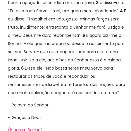
flecha aguçada, escondida em sua aljava,
3
e disse-me:
“Tu és o meu Servo, Israel, em quem serei glorificado”.
4
E
eu disse: “Trabalhei em vão, gastei minhas forças sem
fruto, inutilmente; entretanto o Senhor me fará justiça e
o meu Deus me dará recompensa”.
5
E agora diz-me o
Senhor – ele que me preparou desde o nascimento para
ser seu Servo – que eu recupere Jacó para ele e faça
Israel unir-se a ele; aos olhos do Senhor esta é a minha
glória.
6
Disse ele: “Não basta seres meu Servo para
restaurar as tribos de Jacó e reconduzir os
remanescentes de Israel: eu te farei luz das nações, para
que minha salvação chegue até aos confins da terra”.
– Palavra do Senhor.
– Graças a Deus.
(Ir para o Salmo)