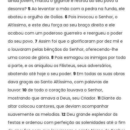
ainda jovem, matou o gigante e retirou do seu povo a
desonra?
5
Ao levantar a mão com a pedra na funda, ele
abateu o orgulho de Golias.
6
Pois invocou o Senhor, o
Altíssimo, e este deu força ao seu braço direito e ele
acabou com um poderoso guerreiro e reergueu o poder
do seu povo.
7
Assim foi que o glorificaram por dez mil e
o louvaram pelas bênçãos do Senhor, oferecendo-lhe
uma coroa de glória.
8
Pois esmagou os inimigos por toda
a parte, e os aniquilou os Filisteus, seus adversários,
abatendo até hoje o seu poder.
9
Em todas as suas obras
dava graças ao Santo Altíssimo, com palavras de
louvor:
10
de todo o coração louvava o Senhor,
mostrando que amava a Deus, seu Criador.
11
Diante do
altar colocou cantores, que deviam acompanhar
suavemente as melodias.
12
Deu grande esplendor às
festas e ordenou com perfeição as solenidades até o fim