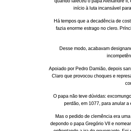
quando faleceu o papa Alexandre II,
início à luta incansável par
Há tempos que a decadência de costum
fazia enorme estrago no clero. Prín
Desse modo, acabavam designando
incompetênc
Apoiado por Pedro Damião, depois santo
Claro que provocou choques e represá
co
O papa não teve dúvidas: excomungou 
perdão, em 1077, para anular a
Mas o pedido de clemência era uma 
depondo o papa Gregório VII e nomean
enfrentando a ira do governante. Foi