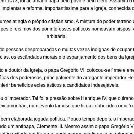
 em 1073, foi aclamado papa pelo povo e pelo clero. Assumiu o
a implantar a reforma, importantíssima para a Igreja, conhecida
es atingia o próprio cristianismo. A mistura do poder terreno 
cipes e reis movidos por interesses políticos nomeavam bispos,
arbitrária.
 pessoas despreparadas e muitas vezes indignas de ocupar t
ias, os escândalos morais e o esbanjamento dos bens da Igrej
 e doutor da Igreja, o papa Gregório VII colocou-se firme e en
lias dos poderosos, principalmente do arrogante imperador Hen
nferir benefícios eclesiásticos a candidatos indesejáveis.
o imperador. Tal foi a pressão sobre Henrique IV, que o tirano
 excomunhão, num evento famoso que ficou conhecido como “o 
bem elaborada jogada política. Pouco tempo depois, o impera
do um antipapa, Clemente III. Mesmo assim o papa Gregório VI
 então exilado em Salerno, onde morreu mártir de suas reformas