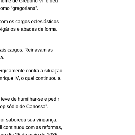
 nome de Gregório VII e deu
 como “gregoriana”.
com os cargos eclesiásticos
 vigários e abades de forma
ais cargos. Reinavam as
a.
ergicamente contra a situação.
rique IV, o qual continuou a
 teve de humilhar-se e pedir
episódio de Canossa”.
dor saboreou sua vingança,
I continuou com as reformas,
 no dia 25 de maio de 1085,