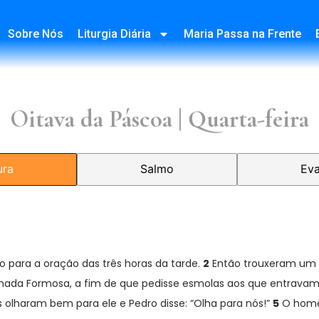
Sobre Nós
Liturgia Diária
Maria Passa na Frente
Oitava da Páscoa | Quarta-feira
ura
Salmo
Eva
 para a oração das três horas da tarde.
2
Então trouxeram um
amada Formosa, a fim de que pedisse esmolas aos que entrava
 olharam bem para ele e Pedro disse: “Olha para nós!”
5
O homem