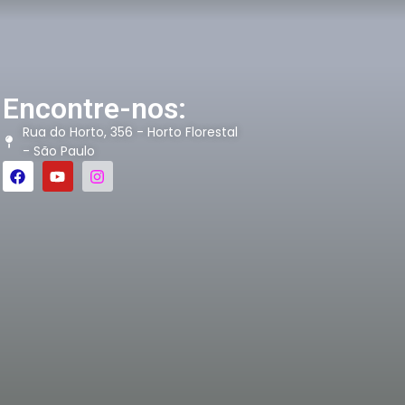
Encontre-nos:
Rua do Horto, 356 - Horto Florestal
- São Paulo