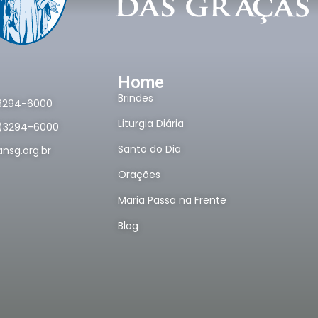
Home
Brindes
)3294-6000
Liturgia Diária
1)3294-6000
Santo do Dia
nsg.org.br
Orações
Maria Passa na Frente
Blog