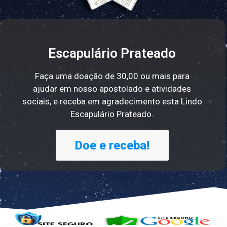
Escapulário Prateado
de altura.
Gravado a Laser/Aço Inoxidavel. Possui 41cm
Faça uma doação de 30,00 ou mais para
Características
ajudar em nosso apostolado e atividades
sociais, e receba em agradecimento esta Lindo
Escapulário Prateado.
Doe e receba!