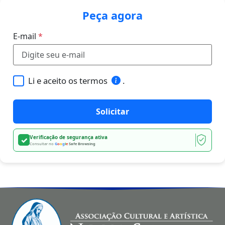
Peça agora
E-mail
*
Li e aceito os termos
.
Solicitar
Verificação de segurança ativa
✓
Consultar no
G
o
o
g
l
e
Safe Browsing