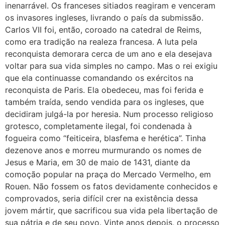
inenarrável. Os franceses sitiados reagiram e venceram
os invasores ingleses, livrando o país da submissão.
Carlos VII foi, então, coroado na catedral de Reims,
como era tradição na realeza francesa. A luta pela
reconquista demorara cerca de um ano e ela desejava
voltar para sua vida simples no campo. Mas o rei exigiu
que ela continuasse comandando os exércitos na
reconquista de Paris. Ela obedeceu, mas foi ferida e
também traída, sendo vendida para os ingleses, que
decidiram julgá-la por heresia. Num processo religioso
grotesco, completamente ilegal, foi condenada à
fogueira como “feiticeira, blasfema e herética”. Tinha
dezenove anos e morreu murmurando os nomes de
Jesus e Maria, em 30 de maio de 1431, diante da
comoção popular na praça do Mercado Vermelho, em
Rouen. Não fossem os fatos devidamente conhecidos e
comprovados, seria difícil crer na existência dessa
jovem mártir, que sacrificou sua vida pela libertação de
sua pátria e de seu povo. Vinte anos depois, o processo