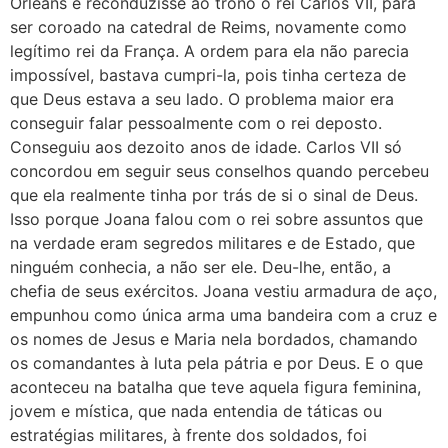
Orleans e reconduzisse ao trono o rei Carlos VII, para
ser coroado na catedral de Reims, novamente como
legítimo rei da França. A ordem para ela não parecia
impossível, bastava cumpri-la, pois tinha certeza de
que Deus estava a seu lado. O problema maior era
conseguir falar pessoalmente com o rei deposto.
Conseguiu aos dezoito anos de idade. Carlos VII só
concordou em seguir seus conselhos quando percebeu
que ela realmente tinha por trás de si o sinal de Deus.
Isso porque Joana falou com o rei sobre assuntos que
na verdade eram segredos militares e de Estado, que
ninguém conhecia, a não ser ele. Deu-lhe, então, a
chefia de seus exércitos. Joana vestiu armadura de aço,
empunhou como única arma uma bandeira com a cruz e
os nomes de Jesus e Maria nela bordados, chamando
os comandantes à luta pela pátria e por Deus. E o que
aconteceu na batalha que teve aquela figura feminina,
jovem e mística, que nada entendia de táticas ou
estratégias militares, à frente dos soldados, foi