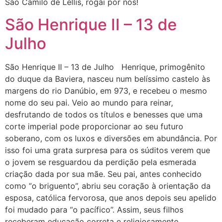
São Camilo de Léllis, rogai por nós!
São Henrique II – 13 de
Julho
São Henrique II – 13 de Julho Henrique, primogênito
do duque da Baviera, nasceu num belíssimo castelo às
margens do rio Danúbio, em 973, e recebeu o mesmo
nome do seu pai. Veio ao mundo para reinar,
desfrutando de todos os títulos e benesses que uma
corte imperial pode proporcionar ao seu futuro
soberano, com os luxos e diversões em abundância. Por
isso foi uma grata surpresa para os súditos verem que
o jovem se resguardou da perdição pela esmerada
criação dada por sua mãe. Seu pai, antes conhecido
como “o briguento”, abriu seu coração à orientação da
esposa, católica fervorosa, que anos depois seu apelido
foi mudado para “o pacífico”. Assim, seus filhos
receberam educação correta e religiosamente