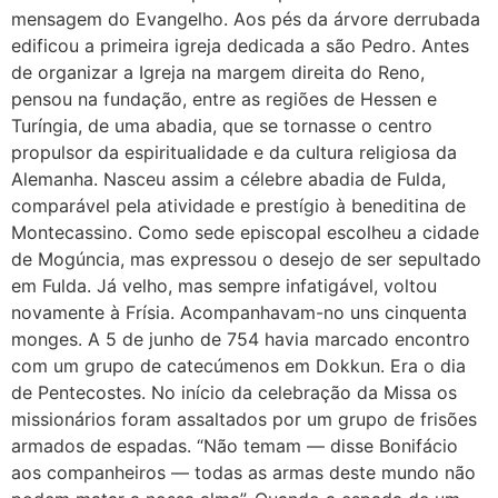
mensagem do Evangelho. Aos pés da árvore derrubada
edificou a primeira igreja dedicada a são Pedro. Antes
de organizar a Igreja na margem direita do Reno,
pensou na fundação, entre as regiões de Hessen e
Turíngia, de uma abadia, que se tornasse o centro
propulsor da espiritualidade e da cultura religiosa da
Alemanha. Nasceu assim a célebre abadia de Fulda,
comparável pela atividade e prestígio à beneditina de
Montecassino. Como sede episcopal escolheu a cidade
de Mogúncia, mas expressou o desejo de ser sepultado
em Fulda. Já velho, mas sempre infatigável, voltou
novamente à Frísia. Acompanhavam-no uns cinquenta
monges. A 5 de junho de 754 havia marcado encontro
com um grupo de catecúmenos em Dokkun. Era o dia
de Pentecostes. No início da celebração da Missa os
missionários foram assaltados por um grupo de frisões
armados de espadas. “Não temam — disse Bonifácio
aos companheiros — todas as armas deste mundo não