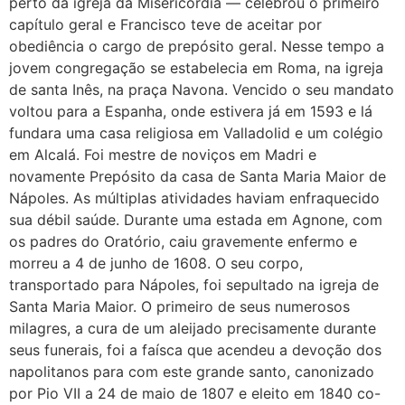
perto da igreja da Misericórdia — celebrou o primeiro
capítulo geral e Francisco teve de aceitar por
obediência o cargo de prepósito geral. Nesse tempo a
jovem congregação se estabelecia em Roma, na igreja
de santa Inês, na praça Navona. Vencido o seu mandato
voltou para a Espanha, onde estivera já em 1593 e lá
fundara uma casa religiosa em Valladolid e um colégio
em Alcalá. Foi mestre de noviços em Madri e
novamente Prepósito da casa de Santa Maria Maior de
Nápoles. As múltiplas atividades haviam enfraquecido
sua débil saúde. Durante uma estada em Agnone, com
os padres do Oratório, caiu gravemente enfermo e
morreu a 4 de junho de 1608. O seu corpo,
transportado para Nápoles, foi sepultado na igreja de
Santa Maria Maior. O primeiro de seus numerosos
milagres, a cura de um aleijado precisamente durante
seus funerais, foi a faísca que acendeu a devoção dos
napolitanos para com este grande santo, canonizado
por Pio VII a 24 de maio de 1807 e eleito em 1840 co-