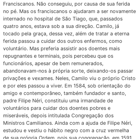
Franciscanos. Não conseguiu, por causa de sua ferida
no pé. Mas os franciscanos o ajudaram a ser novamente
internado no hospital de São Tiago, que, passados
quatro anos, estava sob a sua direção. Camilo, já
tocado pela graça, dessa vez, além de tratar a eterna
ferida passou a cuidar dos outros enfermos, como
voluntário. Mas preferia assistir aos doentes mais
repugnantes e terminais, pois percebeu que os
funcionários, apesar de bem remunerados,
abandonavam-nos à própria sorte, deixando-os passar
privações e vexames. Neles, Camilo viu o próprio Cristo
e por eles passou a viver. Em 1584, sob orientação do
amigo e contemporâneo, também fundador e santo,
padre Filipe Néri, constituiu uma irmandade de
voluntários para cuidar dos doentes pobres e
miseráveis, depois intitulada Congregação dos
Ministros Camilianos. Ainda com a ajuda de Filipe Néri,
estudou e vestiu o hábito negro com a cruz vermelha
de sua própria Ordem, pois sua congregação, em 1591,