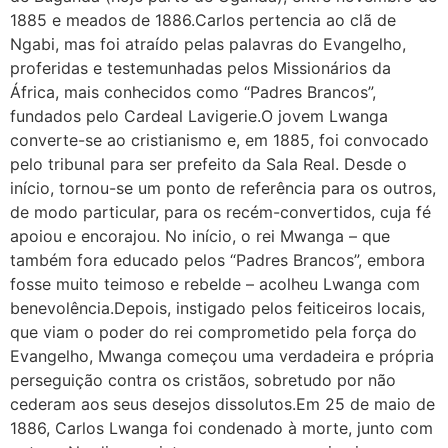
1885 e meados de 1886.Carlos pertencia ao clã de
Ngabi, mas foi atraído pelas palavras do Evangelho,
proferidas e testemunhadas pelos Missionários da
África, mais conhecidos como “Padres Brancos”,
fundados pelo Cardeal Lavigerie.O jovem Lwanga
converte-se ao cristianismo e, em 1885, foi convocado
pelo tribunal para ser prefeito da Sala Real. Desde o
início, tornou-se um ponto de referência para os outros,
de modo particular, para os recém-convertidos, cuja fé
apoiou e encorajou. No início, o rei Mwanga – que
também fora educado pelos “Padres Brancos”, embora
fosse muito teimoso e rebelde – acolheu Lwanga com
benevolência.Depois, instigado pelos feiticeiros locais,
que viam o poder do rei comprometido pela força do
Evangelho, Mwanga começou uma verdadeira e própria
perseguição contra os cristãos, sobretudo por não
cederam aos seus desejos dissolutos.Em 25 de maio de
1886, Carlos Lwanga foi condenado à morte, junto com