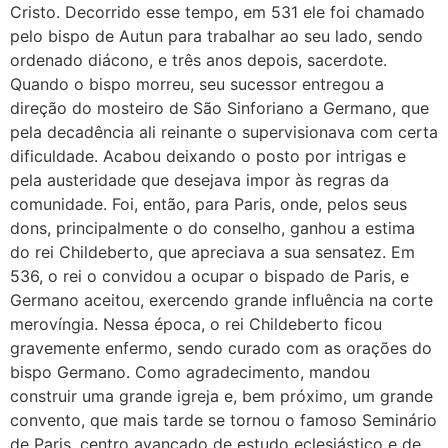
Cristo. Decorrido esse tempo, em 531 ele foi chamado
pelo bispo de Autun para trabalhar ao seu lado, sendo
ordenado diácono, e três anos depois, sacerdote.
Quando o bispo morreu, seu sucessor entregou a
direção do mosteiro de São Sinforiano a Germano, que
pela decadência ali reinante o supervisionava com certa
dificuldade. Acabou deixando o posto por intrigas e
pela austeridade que desejava impor às regras da
comunidade. Foi, então, para Paris, onde, pelos seus
dons, principalmente o do conselho, ganhou a estima
do rei Childeberto, que apreciava a sua sensatez. Em
536, o rei o convidou a ocupar o bispado de Paris, e
Germano aceitou, exercendo grande influência na corte
merovíngia. Nessa época, o rei Childeberto ficou
gravemente enfermo, sendo curado com as orações do
bispo Germano. Como agradecimento, mandou
construir uma grande igreja e, bem próximo, um grande
convento, que mais tarde se tornou o famoso Seminário
de Paris, centro avançado de estudo eclesiástico e de