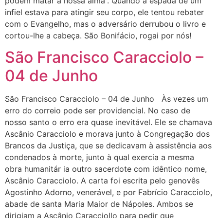
podem matar a nossa alma”. Quando a espada de um
infiel estava para atingir seu corpo, ele tentou rebater
com o Evangelho, mas o adversário derrubou o livro e
cortou-lhe a cabeça. São Bonifácio, rogai por nós!
São Francisco Caracciolo –
04 de Junho
São Francisco Caracciolo – 04 de Junho Às vezes um
erro do correio pode ser providencial. No caso de
nosso santo o erro era quase inevitável. Ele se chamava
Ascânio Caracciolo e morava junto à Congregação dos
Brancos da Justiça, que se dedicavam à assistência aos
condenados à morte, junto à qual exercia a mesma
obra humanitár ia outro sacerdote com idêntico nome,
Ascânio Caracciolo. A carta foi escrita pelo genovês
Agostinho Adorno, venerável, e por Fabrício Caracciolo,
abade de santa Maria Maior de Nápoles. Ambos se
dirigiam a Ascânio Caracciollo para pedir que