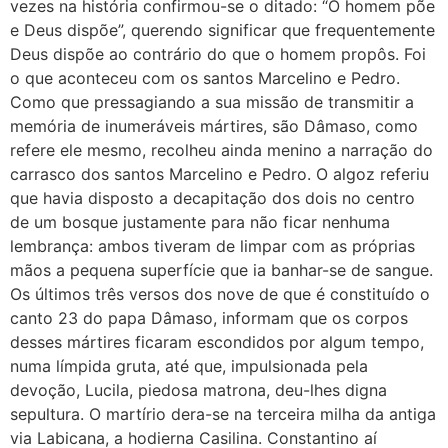
vezes na história confirmou-se o ditado: “O homem põe
e Deus dispõe”, querendo significar que frequentemente
Deus dispõe ao contrário do que o homem propôs. Foi
o que aconteceu com os santos Marcelino e Pedro.
Como que pressagiando a sua missão de transmitir a
memória de inumeráveis mártires, são Dâmaso, como
refere ele mesmo, recolheu ainda menino a narração do
carrasco dos santos Marcelino e Pedro. O algoz referiu
que havia disposto a decapitação dos dois no centro
de um bosque justamente para não ficar nenhuma
lembrança: ambos tiveram de limpar com as próprias
mãos a pequena superfície que ia banhar-se de sangue.
Os últimos três versos dos nove de que é constituído o
canto 23 do papa Dâmaso, informam que os corpos
desses mártires ficaram escondidos por algum tempo,
numa límpida gruta, até que, impulsionada pela
devoção, Lucila, piedosa matrona, deu-lhes digna
sepultura. O martírio dera-se na terceira milha da antiga
via Labicana, a hodierna Casilina. Constantino aí