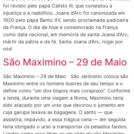
foi revisto pelo papa Calisto III, que constatou a
injustiça e a reabilitou. Joana d’Arc foi canonizada em
1920 pelo papa Bento XV, sendo proclamada padroeira
da França. O dia de hoje é comemorado na França
como data nacional, em memória de santa Joana d’Arc,
mártir da pátria e da fé. Santa Joana d’Arc, rogai por
nós!
São Maximino – 29 de Maio
São Maximino – 29 de Maio São Jerônimo coloca são
Maximino entre os homens ilustres de seu tempo e o
define como “um dos bispos mais corajosos”. Conforme
a lenda, durante uma viagem a Roma, Maximino teria
sido atacado por um urso que devorou o jumento em
cuja garupa levava as bagagens. O santo — que
assistira, impávido, a essa trágica cena — em seguida
teria obrigado o urso a transportar os pesados fardos.
Lendas como essa lêem-se em Vida de são Maximino,