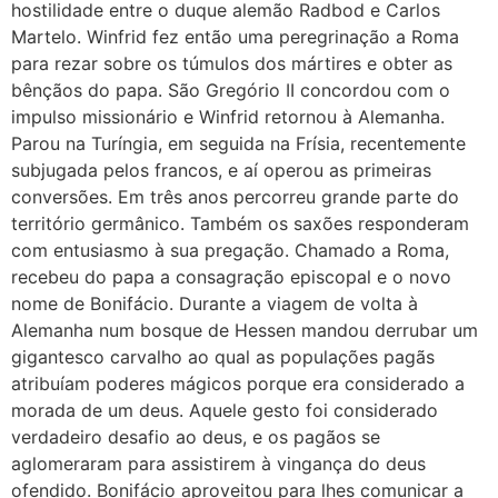
hostilidade entre o duque alemão Radbod e Carlos
Martelo. Winfrid fez então uma peregrinação a Roma
para rezar sobre os túmulos dos mártires e obter as
bênçãos do papa. São Gregório II concordou com o
impulso missionário e Winfrid retornou à Alemanha.
Parou na Turíngia, em seguida na Frísia, recentemente
subjugada pelos francos, e aí operou as primeiras
conversões. Em três anos percorreu grande parte do
território germânico. Também os saxões responderam
com entusiasmo à sua pregação. Chamado a Roma,
recebeu do papa a consagração episcopal e o novo
nome de Bonifácio. Durante a viagem de volta à
Alemanha num bosque de Hessen mandou derrubar um
gigantesco carvalho ao qual as populações pagãs
atribuíam poderes mágicos porque era considerado a
morada de um deus. Aquele gesto foi considerado
verdadeiro desafio ao deus, e os pagãos se
aglomeraram para assistirem à vingança do deus
ofendido. Bonifácio aproveitou para lhes comunicar a