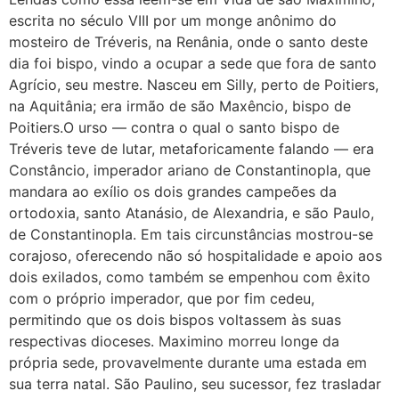
escrita no século VIII por um monge anônimo do
mosteiro de Tréveris, na Renânia, onde o santo deste
dia foi bispo, vindo a ocupar a sede que fora de santo
Agrício, seu mestre. Nasceu em Silly, perto de Poitiers,
na Aquitânia; era irmão de são Maxêncio, bispo de
Poitiers.O urso — contra o qual o santo bispo de
Tréveris teve de lutar, metaforicamente falando — era
Constâncio, imperador ariano de Constantinopla, que
mandara ao exílio os dois grandes campeões da
ortodoxia, santo Atanásio, de Alexandria, e são Paulo,
de Constantinopla. Em tais circunstâncias mostrou-se
corajoso, oferecendo não só hospitalidade e apoio aos
dois exilados, como também se empenhou com êxito
com o próprio imperador, que por fim cedeu,
permitindo que os dois bispos voltassem às suas
respectivas dioceses. Maximino morreu longe da
própria sede, provavelmente durante uma estada em
sua terra natal. São Paulino, seu sucessor, fez trasladar