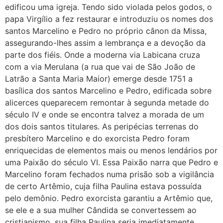
edificou uma igreja. Tendo sido violada pelos godos, o
papa Virgílio a fez restaurar e introduziu os nomes dos
santos Marcelino e Pedro no próprio cânon da Missa,
assegurando-lhes assim a lembrança e a devoção da
parte dos fiéis. Onde a moderna via Labicana cruza
com a via Merulana (a rua que vai de São João de
Latrão a Santa Maria Maior) emerge desde 1751 a
basílica dos santos Marcelino e Pedro, edificada sobre
alicerces queparecem remontar à segunda metade do
século IV e onde se encontra talvez a morada de um
dos dois santos titulares. As peripécias terrenas do
presbítero Marcelino e do exorcista Pedro foram
enriquecidas de elementos mais ou menos lendários por
uma Paixão do século VI. Essa Paixão narra que Pedro e
Marcelino foram fechados numa prisão sob a vigilância
de certo Artêmio, cuja filha Paulina estava possuída
pelo demônio. Pedro exorcista garantiu a Artêmio que,
se ele e a sua mulher Cândida se convertessem ao
cristianismo, sua filha Paulina seria imediatamente