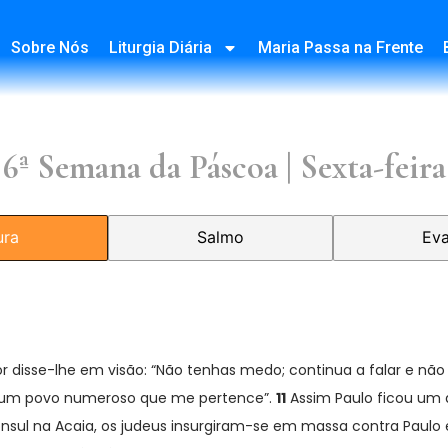
Sobre Nós
Liturgia Diária
Maria Passa na Frente
6ª Semana da Páscoa | Sexta-feira
ura
Salmo
Eva
 disse-lhe em visão: “Não tenhas medo; continua a falar e não 
há um povo numeroso que me pertence”.
11
Assim Paulo ficou um a
sul na Acaia, os judeus insurgiram-se em massa contra Paulo e