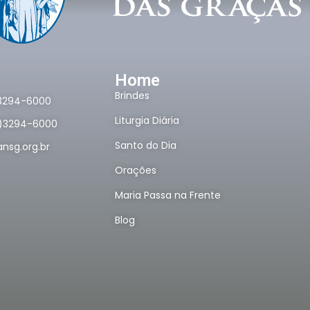
Home
Brindes
)3294-6000
Liturgia Diária
1)3294-6000
Santo do Dia
nsg.org.br
Orações
Maria Passa na Frente
Blog