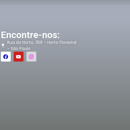
Encontre-nos:
Rua do Horto, 356 - Horto Florestal
- São Paulo