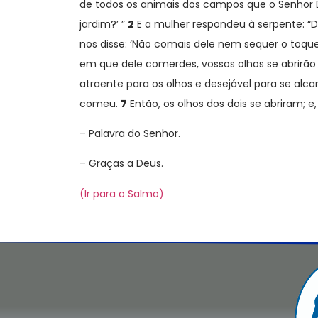
de todos os animais dos campos que o Senhor De
jardim?’ ”
2
E a mulher respondeu à serpente: “
nos disse: ‘Não comais dele nem sequer o toqueis
em que dele comerdes, vossos olhos se abrirã
atraente para os olhos e desejável para se al
comeu.
7
Então, os olhos dos dois se abriram; 
– Palavra do Senhor.
– Graças a Deus.
(Ir para o Salmo)