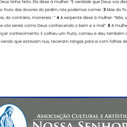
us tinha feito. Ela disse à mulher: “É verdade que Deus vos d
Do fruto das árvores do jardim, nós podemos comer.
3
Mas do fru
, do contrário, morrereis.’ ”
4
A serpente disse à mulher: “Não, 
o e vós sereis como Deus conhecendo o bem e o mal”.
6
A mulher
cançar conhecimento. E colheu um fruto, comeu e deu também a
e, vendo que estavam nus, teceram tangas para si com folhas de 