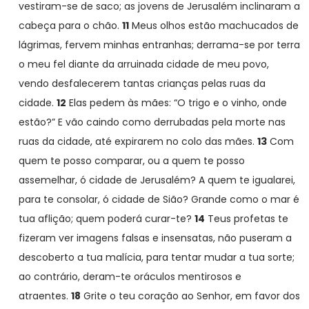
vestiram-se de saco; as jovens de Jerusalém inclinaram a
cabeça para o chão.
11
Meus olhos estão machucados de
lágrimas, fervem minhas entranhas; derrama-se por terra
o meu fel diante da arruinada cidade de meu povo,
vendo desfalecerem tantas crianças pelas ruas da
cidade.
12
Elas pedem às mães: “O trigo e o vinho, onde
estão?” E vão caindo como derrubadas pela morte nas
ruas da cidade, até expirarem no colo das mães.
13
Com
quem te posso comparar, ou a quem te posso
assemelhar, ó cidade de Jerusalém? A quem te igualarei,
para te consolar, ó cidade de Sião? Grande como o mar é
tua aflição; quem poderá curar-te?
14
Teus profetas te
fizeram ver imagens falsas e insensatas, não puseram a
descoberto a tua malícia, para tentar mudar a tua sorte;
ao contrário, deram-te oráculos mentirosos e
atraentes.
18
Grite o teu coração ao Senhor, em favor dos