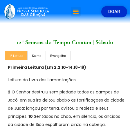
DOAR
12º Semana do Tempo Comum | Sábado
1ª Leitura
Salmo
Evangelho
Primeira Leitura (
Lm 2,2.10-14.18-19)
Leitura do Livro das Lamentações.
2
O Senhor destruiu sem piedade todos os campos de
Jacó; em sua ira deitou abaixo as fortificações da cidade
de Judá; lançou por terra, aviltou a realeza e seus
príncipes.
10
Sentados no chão, em silêncio, os anciãos
da cidade de Sião espalharam cinza na cabeça,