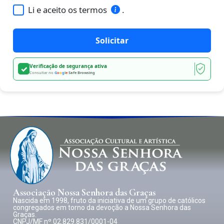
Li e aceito os termos
.
Solicitar
Verificação de segurança ativa
✓
Consultar no
G
o
o
g
l
e
Safe Browsing
Associação Nossa Senhora das Graças
Nascida em 1998, fruto da iniciativa de um grupo de católicos
congregados em torno da devoção a Nossa Senhora das
Graças.
CNPJ/MF nº 02.829.831/0001-04